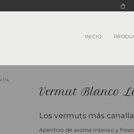
INICIO
PRODU
 1/4
Vermut Blanco L
Los vermuts más canalla
Aperitivo de aroma intenso y fres