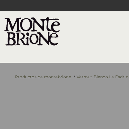
Productos de montebrione
Vermut Blanco La Fadrina