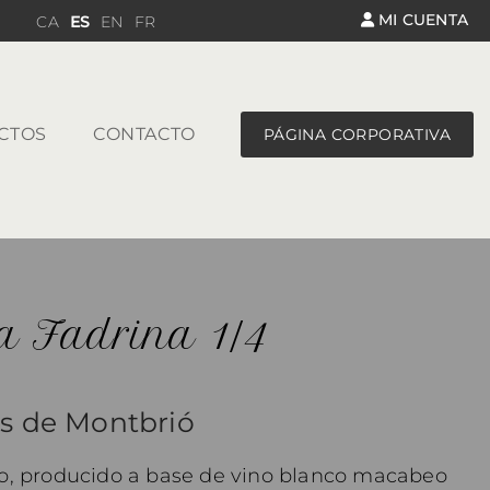
MI CUENTA
CA
ES
EN
FR
CTOS
CONTACTO
PÁGINA CORPORATIVA
a Fadrina 1/4
s de Montbrió
co, producido a base de vino blanco macabeo