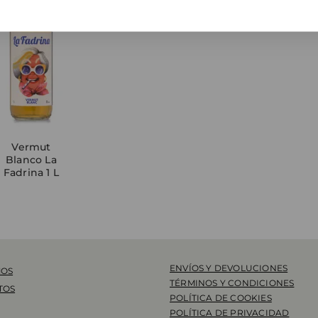
Vermut
Blanco La
Fadrina 1 L
ENVÍOS Y DEVOLUCIONES
MOS
TÉRMINOS Y CONDICIONES
TOS
POLÍTICA DE COOKIES
POLÍTICA DE PRIVACIDAD