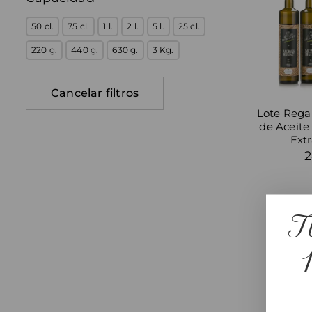
50 cl.
75 cl.
1 l.
2 l.
5 l.
25 cl.
220 g.
440 g.
630 g.
3 Kg.
Lote Regal
de Aceite
Extr
2
T