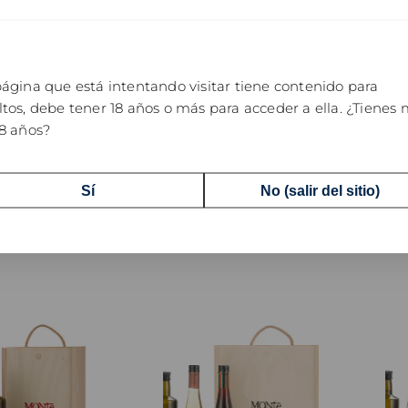
ágina que está intentando visitar tiene contenido para
tos, debe tener 18 años o más para acceder a ella. ¿Tienes
18 años?
o con 3 botellas
Lote Regalo con Vermut
Lot
 de Oliva Virgen
Negro y Moscatel de 75 cl.
Ver
a de 75 cl.
18,60 €
5,01 €
Sí
No (salir del sitio)