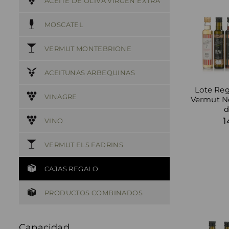
ACEITE DE OLIVA VIRGEN EXTRA
MOSCATEL
VERMUT MONTEBRIONE
ACEITUNAS ARBEQUINAS
Lote Re
VINAGRE
Vermut Ne
d
1
VINO
VERMUT ELS FADRINS
CAJAS REGALO
PRODUCTOS COMBINADOS
Capacidad