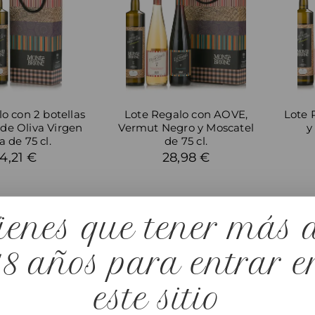
o con 2 botellas
Lote Regalo con AOVE,
Lote 
 de Oliva Virgen
Vermut Negro y Moscatel
y
a de 75 cl.
de 75 cl.
4,21 €
28,98 €
ienes que tener más 
18 años para entrar e
este sitio