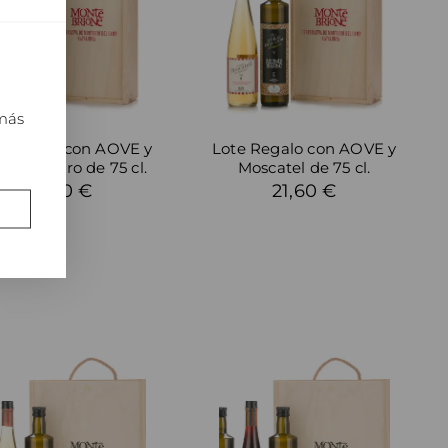
 más
e Regalo con AOVE y
Lote Regalo con AOVE y
mut Negro de 75 cl.
Moscatel de 75 cl.
21,60 €
21,60 €