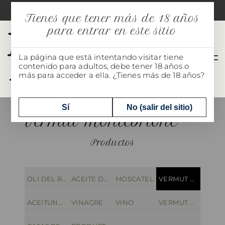
CA
ES
EN
FR
MI CUENTA
Tienes que tener más de 18 años
para entrar en este sitio
La página que está intentando visitar tiene
contenido para adultos, debe tener 18 años o
más para acceder a ella. ¿Tienes más de 18 años?
Sí
No (salir del sitio)
Vermut Montebrione
Productos
OLI DEL RAIG
ACEITE DE OLIVA VIRGEN EXTRA
MOSCATEL
VERMUT MONTEBRIONE
ACEITUNAS ARBEQUINAS
VINAGRE
VINO
VERMUT ELS FADRINS