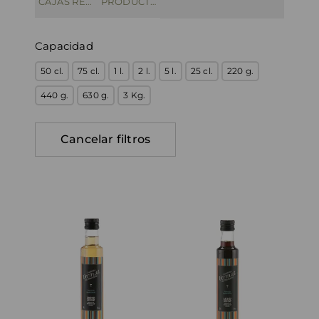
CAJAS REGALO
PRODUCTOS COMBINADOS
Capacidad
50 cl.
75 cl.
1 l.
2 l.
5 l.
25 cl.
220 g.
440 g.
630 g.
3 Kg.